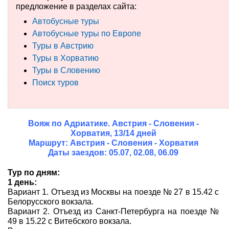
предложение в разделах сайта:
Туры по России
Автобусные туры
Автобусные туры по Европе
Автобусные туры
Туры в Австрию
Туры в Хорватию
Круизы
Туры в Словению
Поиск туров
Туры на пароме
Авиабилеты
Вояж по Адриатике. Австрия - Словения -
Туристическая страховка
Хорватия, 13/14 дней
Маршрут: Австрия - Словения - Хорватия
Услуги
Даты заездов: 05.07, 02.08, 06.09
Тур по дням:
О компании
1 день:
Вариант 1. Отъезд из Москвы на поезде № 27 в 15.42 с
Отзывы
Белорусского вокзала.
Вариант 2. Отъезд из Санкт-Петербурга на поезде №
49 в 15.22 с Витебского вокзала.