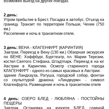
Возможен выезд на других поездах.
2 день:
Утром прибытие в Брест. Посадка в автобус. Отъезд на
границу. Транзит по территории Польши, Чехии (750
км.)
Расселение и ночь в транзитном отеле.
3 день:
ВЕНА - КЛАГЕНФУРТ (КАРИНТИЯ)
Завтрак. Переезд в Вену (130 км.) Обзорная экскурсия
по ВЕНЕ: Хоффбург, Бургтеатр, пл. Марии Терезии,
костел Святого Стефана, Штадтпарк. Переезд в на юг
Австрии в Каринтию. Осмотр старинного города
КЛАГЕНФУРТ - одного из самых красивых в Австрии:
здание Ландхауза, Ратуша, городской собор, фонтан
со скульптурой дракона «Линдвурм» - символ
Клагенфурта. Размещение и ночь в транзитном отеле
4 день:
ОЗЕРО БЛЕД - ЛЮБЛЯНА - ПОСТОЙНЫ
ПЕЩЕРЫ
Завтрак. Остановка на курорте БЛЕД, главной