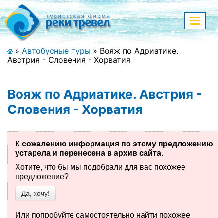
Меню
Показа
меню
+7 (911) 182-44-68
»
Автобусные туры
»
Вояж по Адриатике.
Австрия - Словения - Хорватия
Адрес офиса, контакты
Полная версия сайта
Вояж по Адриатике. Австрия -
Словения - Хорватия
Главная
К сожалению информация по этому предложению
Спецпредложения
устарела и перенесена в архив сайта.
Хотите, что бы мы подобрали для вас похожее
Праздничные туры
предложение?
Да, хочу!
Страны и направления
Поиск тура
Или попробуйте самостоятельно найти похожее