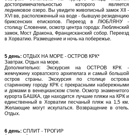
достопримечательностью которого является
ледниковое озеро. Вы увидите живописный замок XII -
XVI вв, расположенный на воде - бывшую резиденцию
бриксенских епископов. Переезд в ЛЮБЛЯНУ -
столицу Словении, осмотр центра города: Люблянский
замок, Мост Дракона, Францисканский собор. Переезд
в Хорватию. Размещение и ночь на побережье.
5 день:
ОТДЫХ НА МОРЕ - ОСТРОВ КРК*
Завтрак. Отдых на море.
Дополнительно: Экскурсия на ОСТРОВ КРК -
жемчужину хорватского архипелага и самый большой
остров страны. Экскурсия по столице острова
старинному городу КРК с прекрасными набережными
и домами в венецианском стиле. Осмотр знаменитого
курорта БАШКА, где находится лучшие пляжи на КРК и
единственный в Хорватии песчаный пляж на 1,5 км.
Желающие могут искупаться. Возвращение в отель.
Отдых.
6 день:
СПЛИТ - ТРОГИР